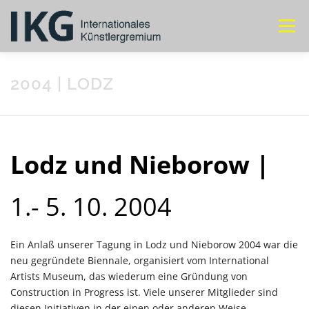
Menü
ÜBER IKG
JAHRESTREFFEN
MITGLIEDER
2004 | LODZ
KONTAKT
Lodz und Nieborow |
1.- 5. 10. 2004
Ein Anlaß unserer Tagung in Lodz und Nieborow 2004 war die
neu gegründete Biennale, organisiert vom International
Artists Museum, das wiederum eine Gründung von
Construction in Progress ist. Viele unserer Mitglieder sind
diesen Initiativen in der einen oder anderen Weise