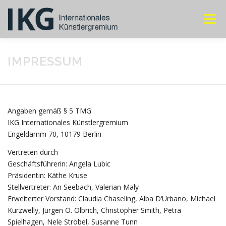
Zum
Inhalt
Menü
springen
ÜBER IKG
JAHRESTREFFEN
MITGLIEDER
IMPRESSUM
KONTAKT
Angaben gemäß § 5 TMG
IKG Internationales Künstlergremium
Engeldamm 70, 10179 Berlin
Vertreten durch
Geschäftsführerin: Angela Lubic
Präsidentin: Käthe Kruse
Stellvertreter: An Seebach, Valerian Maly
Erweiterter Vorstand: Claudia Chaseling, Alba D‘Urbano, Michael
Kurzwelly, Jürgen O. Olbrich, Christopher Smith, Petra
Spielhagen, Nele Ströbel, Susanne Tunn